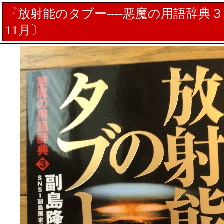
『放射能のタブー----悪魔の用語辞典３
11月〕