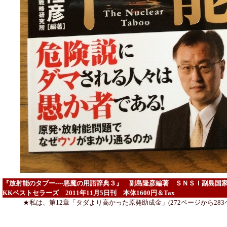
『放射能のタブー----悪魔の用語辞典３』 副島隆彦編著 ＳＮＳＩ副
KKベストセラーズ 2011年11月5日刊 本体1600円＆Tax
★私は、第12章「タダより高かった原発助成金」(272ページから28